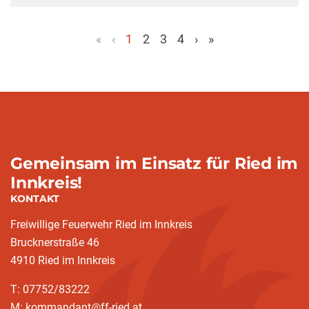
«
‹
1
2
3
4
›
»
(aktuell)
Gemeinsam im Einsatz für Ried im
Innkreis!
KONTAKT
Freiwillige Feuerwehr Ried im Innkreis
Brucknerstraße 46
4910 Ried im Innkreis
T: 07752/83222
M: kommandant@ff-ried.at