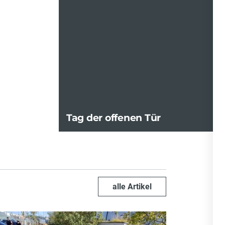
PKW-Ber
Artikel
Tag der offenen Tür
alle Artikel