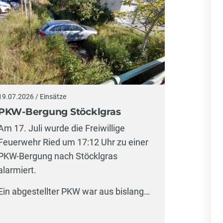
16.07.2026
19.07.2026 / Einsätze
Vorste
PKW-Bergung Stöcklgras
Im Zuge 
Am 17. Juli wurde die Freiwillige
dreiwöc
Feuerwehr Ried um 17:12 Uhr zu einer
Mittwoch,
PKW-Bergung nach Stöcklgras
Taucherg
alarmiert.
im…
Ein abgestellter PKW war aus bislang…