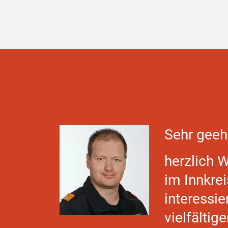
Sehr geeh
herzlich 
im Innkrei
interessie
vielfältig