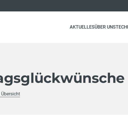
AKTUELLES
ÜBER UNS
TECH
agsglückwünsche
 Übersicht