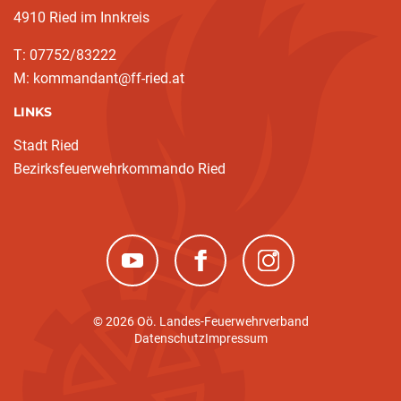
4910 Ried im Innkreis
T: 07752/83222
M: kommandant@ff-ried.at
LINKS
Stadt Ried
(current)
Bezirksfeuerwehrkommando Ried
(neues Fenster)
(neues Fenster)
(neues Fenster)
© 2026 Oö. Landes-Feuerwehrverband
Datenschutz
Impressum