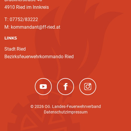
4910 Ried im Innkreis
T: 07752/83222
M: kommandant@ff-ried.at
LINKS
Stadt Ried
Bezirksfeuerwehrkommando Ried
(neues Fenster)
(neues Fenster)
(neues Fenster)
© 2026 Oö. Landes-Feuerwehrverband
Datenschutz
Impressum